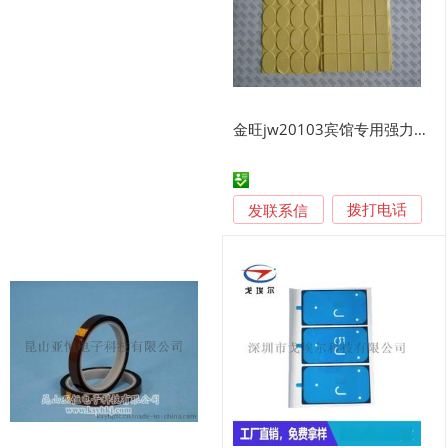
金旺jw20103宾馆专用强力PE泡棉胶垫
发联系信
拨打电话