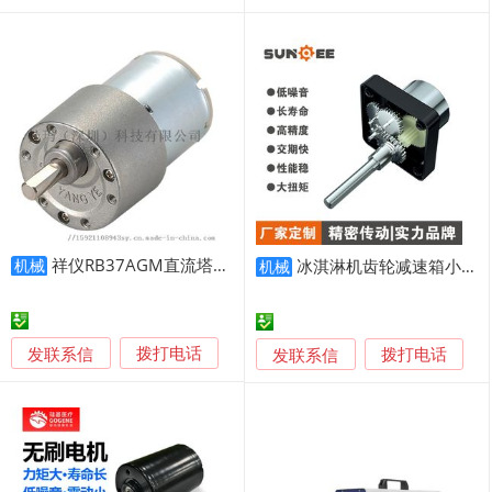
祥仪RB37AGM直流塔轮减速机直流减速电机
冰淇淋机齿轮减速箱小型冰激凌机马达牙箱直流减速电机
机械
机械
发联系信
发联系信
拨打电话
拨打电话