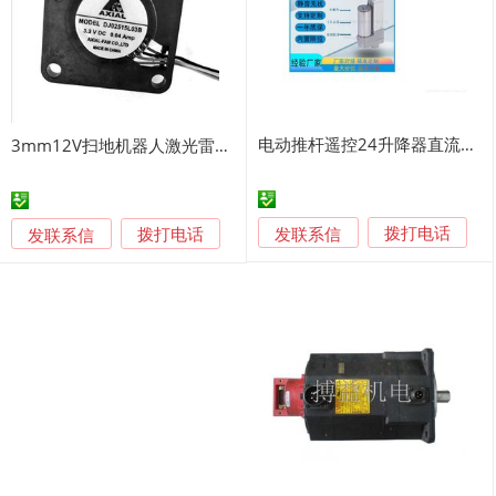
电动推杆遥控24升降器直流电机工业推力直线伸缩往复12电机
3mm12V扫地机器人激光雷达无刷直流电机
发联系信
发联系信
拨打电话
拨打电话