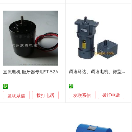
调速马达、调速电机、微型交直流电机
直流电机 磨牙器专用ST-52A
发联系信
发联系信
拨打电话
拨打电话