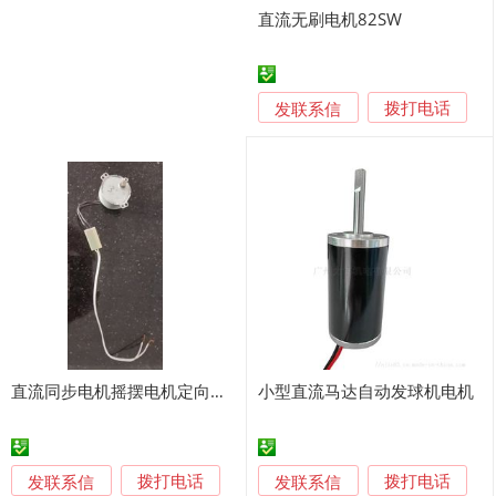
直流无刷电机82SW
发联系信
拨打电话
直流同步电机摇摆电机定向同步电机宠物喂食器电机
小型直流马达自动发球机电机
发联系信
发联系信
拨打电话
拨打电话