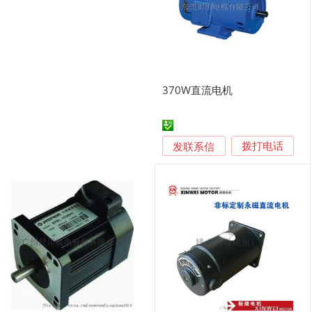
370W直流电机
发联系信
拨打电话