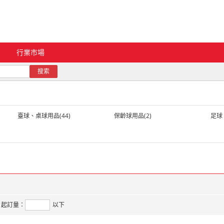
行業市場
搜索
臺球、桌球用品
(44)
保齡球用品
(2)
足球
起訂量：
以下