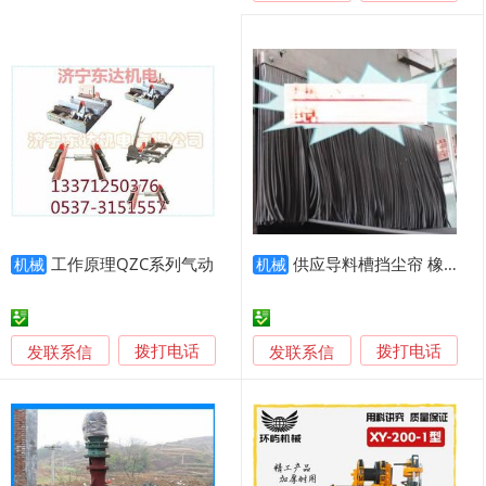
工作原理QZC系列气动
供应导料槽挡尘帘 橡胶挡尘帘 橡胶防尘帘 耐高温挡尘帘批发
机械
机械
发联系信
发联系信
拨打电话
拨打电话