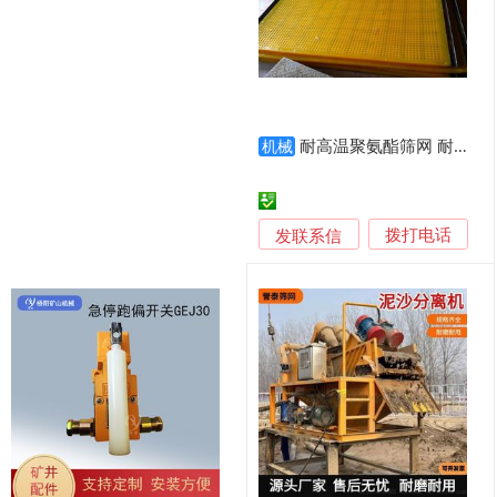
耐高温聚氨酯筛网 耐磨耐腐蚀矿山设备
机械
发联系信
拨打电话