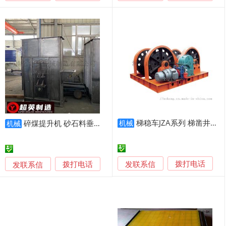
梯稳车JZA系列 梯凿井绞车
碎煤提升机 砂石料垂直提升机 NE200斗提机厂家
机械
机械
发联系信
发联系信
拨打电话
拨打电话