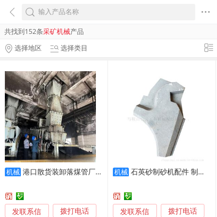
共找到152条
采矿机械
产品
选择地区
选择类目
港口散货装卸落煤管厂家落煤管图片
石英砂制砂机配件 制砂机衬板
机械
机械
发联系信
发联系信
拨打电话
拨打电话