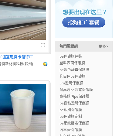
熱門關鍵詞
更多>
pe保護膜包裝
ETFE溫室用膜 卡蓓特ETFE農業用薄膜
塑料表面保護膜
卡蓓特新材料科技(蘇州)有限公司
pe藍色靜電保護膜
乳白色pe保護膜
3m透明保護膜
耐高溫pe靜電保護膜
高粘透明pe保護膜
pe低粘透明保護膜
pe印刷保護膜
pe保護膜定制
pe網紋靜電保護膜
汽車pe保護膜