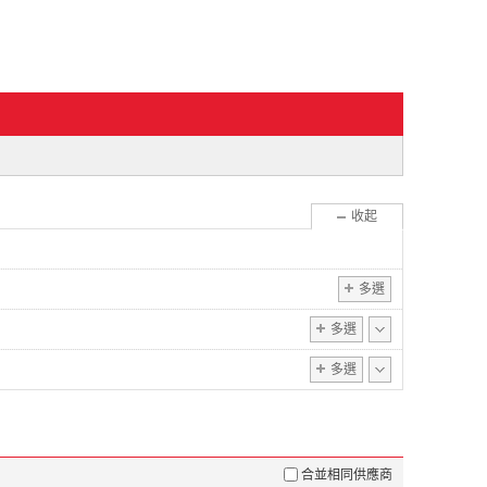
展開
收起
多選
多選
多選
合並相同供應商