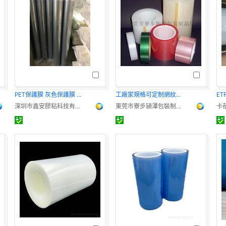
PET保護膜 灰色保護膜 託底膜
工廠家規格可定制網紋保護膜
深圳市鑫安膠粘科技有限公司
東莞市寮步潁澤包裝制品廠