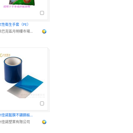
次性衛生手套（PE）
沙依巴克區月明樓市場東升耗材食品配貨中心
德州佳諾藍膜不鏽鋼板全新料不留殘膠
州佳諾塑業有限公司