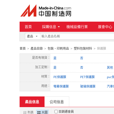
首頁
採購信息
機械設備行業
展會中心
產品
首頁
產品目錄
包裝、印刷用品
塑料包裝材料
保護膜
>
>
>
>
是否有現貨：
是
否
加工定制：
是
否
其他
材質：
PE保護膜
PET保護膜
pvc
用途：
螢幕保護膜
玻璃保護膜
汽車
產品信息
公司信息
百銷通會員
列表
大圖