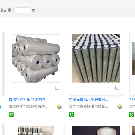
起訂量：
以下
機場空運打板PE雨布卷膜 6米寬共擠PE塑料薄膜遮雨防塵塑料薄膜卷
塑膠光電顯示屏靜電保護膜廠家
廣東欣陽包裝科技有限公司
東莞市寮步潁澤包裝制品廠