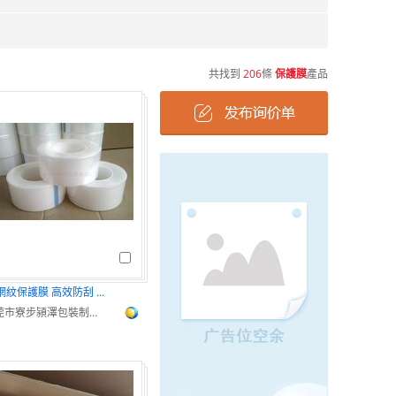
共找到
206
條
保護膜
產品
PE網紋保護膜 高效防刮 耐用包裝廠家
東莞市寮步潁澤包裝制品廠