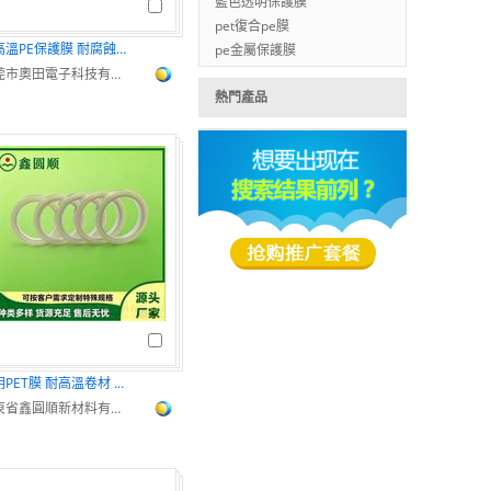
藍色透明保護膜
pet復合pe膜
耐高溫PE保護膜 耐腐蝕性強 耐用可靠
pe金屬保護膜
東莞市奧田電子科技有限公司
熱門產品
透明PET膜 耐高溫卷材 防刮花防霧膠片
廣東省鑫圓順新材料有限公司