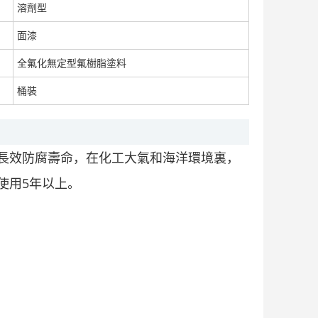
溶劑型
面漆
全氟化無定型氟樹脂塗料
滲透型阻鏽劑，耐多種酸、鹼、鹽、溶劑等腐蝕
面議
桶裝
長效防腐壽命，在化工大氣和海洋環境裏，
使用5年以上。
罐底防水膠泥，耐金屬結構環境防止腐蝕
面議