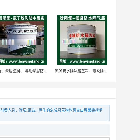
樹脂玻璃鱗塗料，可以低溫固化在碳鋼基面
面議
氯磺醯化聚乙烯合成橡膠塗料，防腐蝕、防鏽蝕
聚脲、聚脲塗料、 專用聚脲防水防腐防護塗料
氰凝防水隔氣層塗料、氰凝隔氣層, 鋼架橋樑防水防腐
面議
能引發人身、環境 風險。產生的危險廢棄物也應交由專業機構處
外牆聚合物水泥防水塗料（Ⅱ型），產品是重要措施
面議