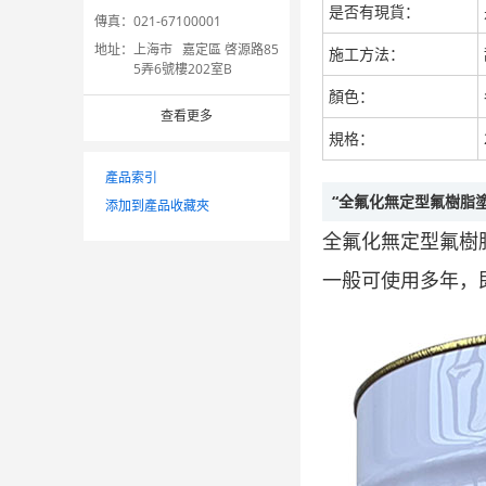
是否有現貨：
傳真：
021-67100001
地址：
上海市 嘉定區 啓源路85
施工方法：
5弄6號樓202室B
顏色：
查看更多
規格：
產品索引
“全氟化無定型氟樹脂
添加到產品收藏夾
全氟化無定型氟樹
一般可使用多年，