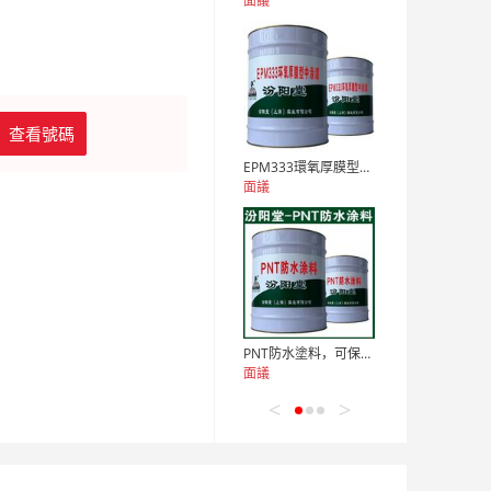
面議
查看號碼
EPM333環氧厚膜型中塗漆，施工方便
面議
PNT防水塗料，可保護廠礦的基礎設施
面議
<
>