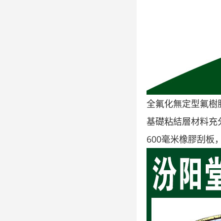
全氟化無定型氟樹
基礎粘結層材料充
600毫米橡膠刮