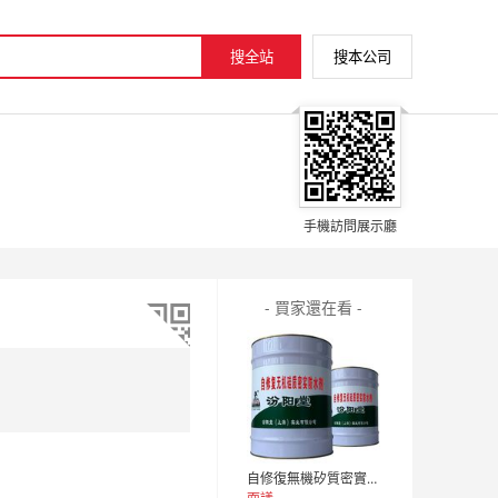
手機訪問展示廳
- 買家還在看 -
自修復無機矽質密實防水劑，可代替玻璃鋼力學性能好