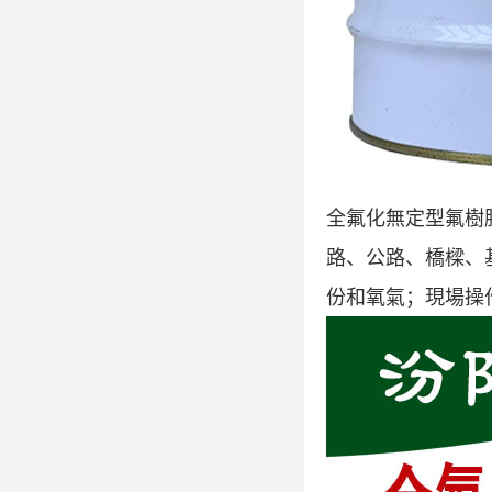
全氟化無定型氟樹
路、公路、橋樑、
份和氧氣；現場操