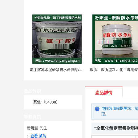
氯丁膠乳水泥砂漿防水劑供應/外牆防水、防水劑
產品分類
產品詳情
其他 （54838）
中國製造網提醒您：請
理。
聯繫資訊
“全氟化無定型氟樹脂
汾陽堂
先生
：
查看 號碼