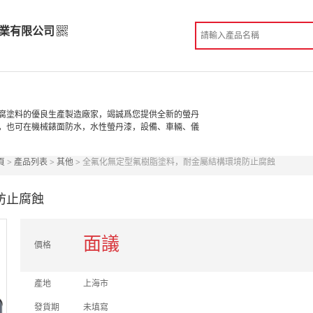
業有限公司
實業有限公司
高級版
腐塗料的優良生產製造廠家，竭誠爲您提供全新的螢丹
，也可在機械錶面防水，水性螢丹漆，設備、車輛、儀
造
頁
>
產品列表
>
其他
> 全氟化無定型氟樹脂塗料，耐金屬結構環境防止腐蝕
份認證
手機訪問展示廳
防止腐蝕
面議
價格
產地
上海市
發貨期
未填寫