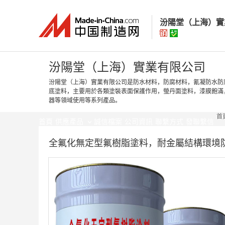
汾陽堂（上海）實
汾陽堂（上海）
汾陽堂（上海）實業有限公司
汾陽堂（上海）實業有限公司是防水材料，防腐材料，氰凝防水防
底塗料，主要用於各類塗裝表面保護作用，螢丹面塗料，漆膜飽滿
經營模式：
生產製
器等領域使用等系列產品。
所在地區：
上海市
首
認證資訊：
身
首頁
供應產品
誠信檔案
公司資訊
聯繫方式
發聯繫信
全氟化無定型氟樹脂塗料，耐金屬結構環境