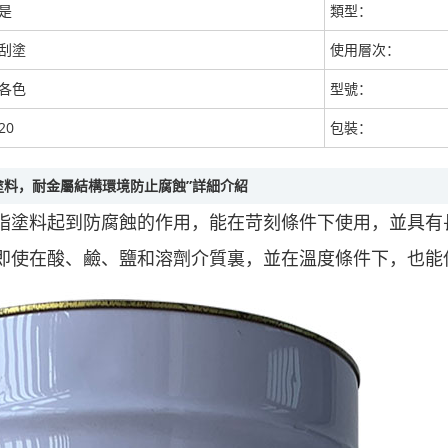
是
類型：
刮塗
使用層次：
各色
型號：
20
包裝：
塗料，耐金屬結構環境防止腐蝕”詳細介紹
脂塗料起到防腐蝕的作用，能在苛刻條件下使用，並具有
即使在酸、鹼、鹽和溶劑介質裏，並在溫度條件下，也能