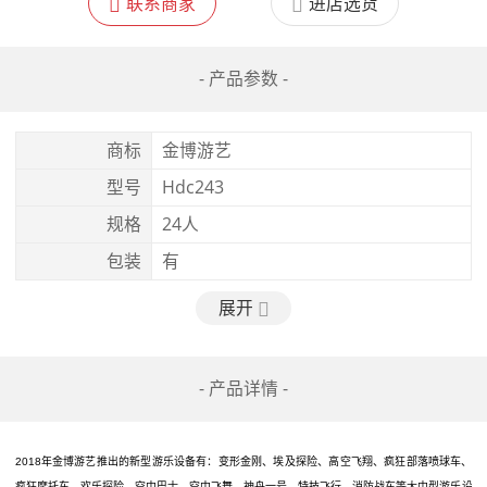
联系商家
进店选货
- 产品参数 -
商标
金博游艺
型号
Hdc243
规格
24人
包装
有
展开
- 产品详情 -
201
8
年金博游艺推出的新型游乐设备有：变形金刚、
埃及
探险
、
高空飞翔、疯狂
部落喷球车、
疯狂
摩托车、
欢乐探险
、
空中巴士
、
空中
飞舞、神舟一号、
特技飞行
、消防战车
等大中型
游乐设