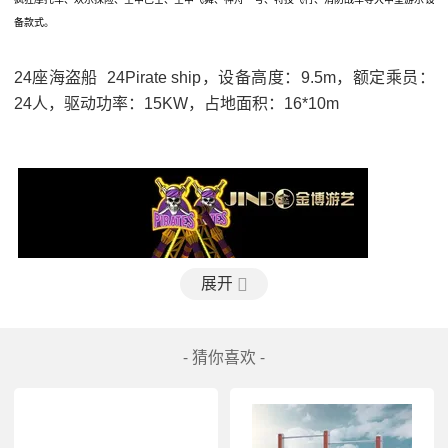
备款式。
24
座
海盗船
  24Pirate ship，
设备
高度：
9.5m，
额定
乘员：
24
人，驱动
功率：
15KW，
占地
面积：
16*10m
展开
- 猜你喜欢 -