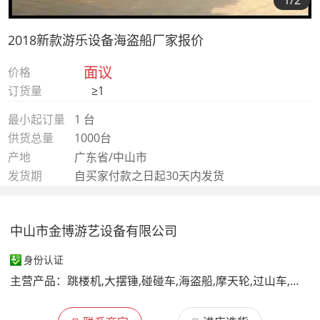
1
/2
2018新款游乐设备海盗船厂家报价
面议
价格
订货量
≥1
最小起订量
1 台
供货总量
1000台
产地
广东省/中山市
发货期
自买家付款之日起30天内发货
中山市金博游艺设备有限公司
身份认证
主营产品：
跳楼机,大摆锤,碰碰车,海盗船,摩天轮,过山车,小火车,自控飞机,神州飞碟,太空漫步,豪华转马,摇头飞椅