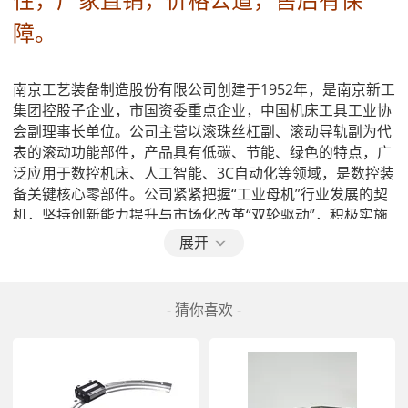
障。
南京工艺装备制造股份有限公司创建于1952年，是南京新工  
集团控股子企业，市国资委重点企业，中国机床工具工业协
会副理事长单位。公司主营以滚珠丝杠副、滚动导轨副为代
表的滚动功能部件，产品具有低碳、节能、绿色的特点，广
泛应用于数控机床、人工智能、3C自动化等领域，是数控装
备关键核心零部件。公司紧紧把握“工业母机”行业发展的契
机，坚持创新能力提升与市场化改革“双轮驱动”，积极实施
产品替代进口，全力突破关键“卡脖子”技术，加速发展新质
展开
生产力。公司为国内众多企业提供滚动功能部件批量配套，
并成为世界机床企业德玛吉、瑞士阿奇夏米尔等一批国际品
牌的供应商。近年来，公司成功参与北斗卫星、天问二号、
- 猜你喜欢 -
空间站机械臂等多个   重点攻关项目，核心技术在提高  能
力、保障    中发挥了积极作用。
公司深化创新驱动发展战略，拥有以“江苏省认定企业技术