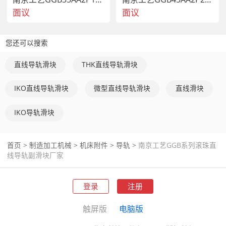
面议
面议
您还可以搜索
2、 
精密滚动导轨
结构特征
直线导轨滑块
THK直线导轨滑块
IKO直线导轨滑块
微型直线导轨滑块
直线滑块
IKO导轨滑块
首页
>
制造加工机械
>
机床附件
>
导轨
>
南京工艺GGB系列滚珠直
线导轨副滑块厂家
 3、
滚动导轨、导轨
 优点
登录
注册
      (1)滚动直线导轨副是在滑块与导轨之间放
入适当的钢球，使滑块与导轨之间的滑动摩擦变
触屏版
电脑版
为滚动摩擦，大大降低二者之间的运动摩擦阻