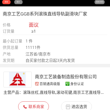
视频
图片
视频详情＞
南京工艺GGB系列滚珠直线导轨副滑块厂家
面议
价格
订货量
≥1
最小起订量
1 件
供货总量
11111件
产地
江苏省/南京市
发货期
自买家付款之日起3天内发货
南京工艺装备制造股份有限公司
百销通高级版
身份认证
主营产品：
滚珠丝杠,直线导轨,滚动花键,南京工艺直线导轨,南京工艺滚珠丝杆,GZB导轨滑块,GGB直线导轨,圆弧导轨,机床丝杆,滚柱导轨块,行星滚柱丝杠,直线模组
联系商家
进店选货