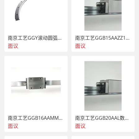
中心”为代表的3个省部级研发平台，连续三年研发投入增长
率超30%，加快自主创新能力建设。2009年起，公司累计主
持承担5项、参与37项国家科技重大专项课题研究，2022年
牵头承担1项省级工业和信息化转型升级项目。公司主持及
参与编制41项    和行业标准。公司创新成果陆续亮相国家
“十三五”科技创新成就展和2022年国家“奋进新时代”主题成
南京工艺GGY滚动圆弧导轨副厂家直销
南京工艺GGB15AAZZ1P2X460精雕加工中心直线导轨滑块
就展，是国内滚动功能部件行业一家入围企业。
面议
面议
南京工艺GGB16AAMM自动化设备用直线导轨滑块
南京工艺GGB20AAL数控加工中心导轨滑块
面议
面议