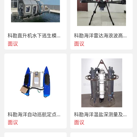
低噪声水听器搭配多级数字滤波算法，能有效过滤船舶
航行、海浪冲击等环境背景噪声，支持实时数据本地存
储与定时无线回传，设备部署与回收操作简便，单人即
可完成，外壳采用  级防腐工艺，可适应高盐雾、强腐蚀
科勘直升机水下逃生模拟训练舱
科勘海洋雷达海浪波高监测 物联网存储系统
面议
面议
科勘海洋白海豚声学智能检测系统
  本系统适用于近海海域、河口港湾、海洋自然保护区等
各类淡水及咸水环境，工作原理为通过被动声学方式接
收鲸豚类动物发出的哨叫声、回声定位信号与通讯声
科勘海洋自动巡航定点转向智能化海洋监测无人船
科勘海洋温盐深测量及采水系统
波，经预处理后传输至内置 AI 芯片进行物种自动识别与
面议
面议
分类，同时记录目标出现的时间、方位与活动频次，产
品主要由水下声学采集终端、岸上数据读取器与云端管
理平台三部分组成，安全操作需注意部署前检查设备密