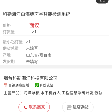
1
/3
科勘海洋白海豚声学智能检测系统
面议
价格
订货量
≥1
最小起订量
≥1
供货总量
未填写
产地
山东省/烟台市
发货期
未填写
烟台科勘海洋科技有限公司
百销通高级版
身份认证
主营产品：
海洋浮标,水下机器人,工程信息系统开发,低轨卫星通信终端服务,海工中间体装备仪器
联系商家
进店选货