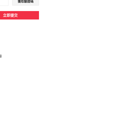
獲取驗證碼
立即提交
接