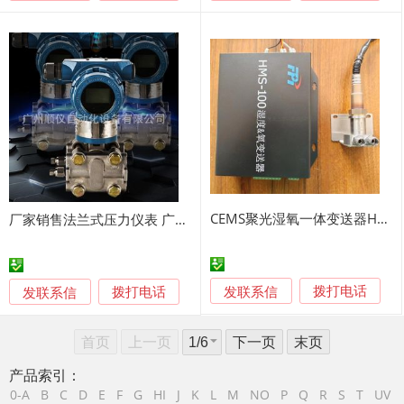
CEMS聚光湿氧一体变送器HMS-100
厂家销售法兰式压力仪表 广州压力变送器
发联系信
发联系信
拨打电话
拨打电话
首页
上一页
下一页
末页
产品索引：
0-A
B
C
D
E
F
G
HI
J
K
L
M
NO
P
Q
R
S
T
UV