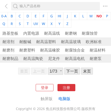
0-A
B
C
D
E
F
G
HI
J
K
L
M
NO
P
Q
R
S
T
UV
W
X
Y
Z
路基垫板
内置电源
耐高温线
耐磨钢
耐腐蚀管
耐溶剂
耐酸碱
耐高温塑料
耐高温玻璃
欧洲标准
耐磨剂
耐磨塑料
耐高温橡胶
耐腐蚀合金
耐温材料
耐磨制品
耐高温陶瓷
尼龙件
耐高温电机
耐磨泵
首页
上一页
下一页
末页
登录
注册
触屏版
电脑版
Copyright © 2026 焦点科技股份有限公司.版权所有