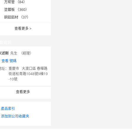
方矩管 （84）
塗鍍板 （360）
銅鋁鋁材 （37）
查看更多
>
繫資訊
衣述剛
先生 （經理）
：
查看 號碼
地址：
重慶市 大渡口區 春暉路
街道松青路1048號9棟19
-10號
查看更多
產品索引
添加到公司收藏夾