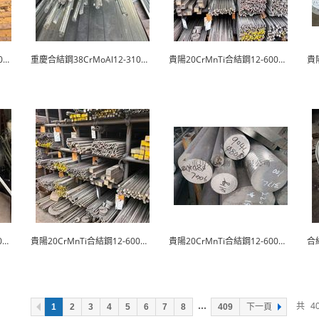
重慶38CrMoAl合結鋼12-310耐用可靠
重慶合結鋼38CrMoAl12-310規格齊全
貴陽20CrMnTi合結鋼12-600規格多樣
貴陽20CrMnTi合結鋼12-600品質保障
貴陽20CrMnTi合結鋼12-600專業生產
貴陽20CrMnTi合結鋼12-600規格齊全
...
共
4
1
2
3
4
5
6
7
8
409
下一頁