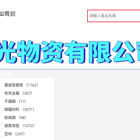
公司
限公司
高級版
發
品分類
份認證
手機訪問展示廳
螺旋管鋼管 （1762）
有色金屬 （307）
不鏽鋼 （17）
+
鋼鐵材料 （3071）
耐候鋼 （98）
+
建築用管 （1072）
+
型材 （247）