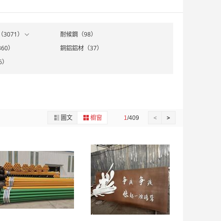
3071）
耐候鋼（98）
60）
銅鋁鋁材（37）
6）
圖文
櫥窗
<
>
1
/409