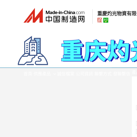
重慶灼光物資有限
重慶灼光物資有
經營模式：
貿易批
所在地區：
重慶市
產
認證資訊：
身
首頁
供應產品
誠信檔案
公司資訊
聯繫方式
發聯繫信