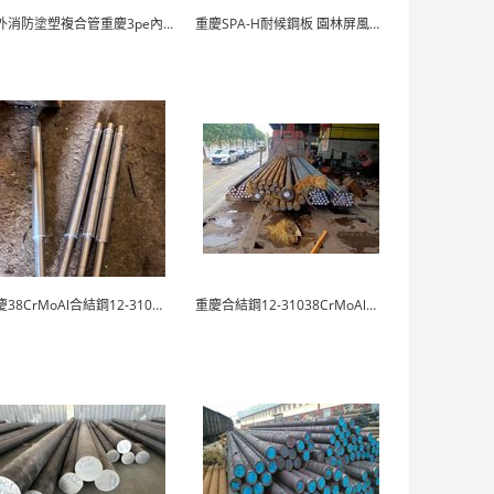
內外消防塗塑複合管重慶3pe內環氧塗塑防腐管
重慶SPA-H耐候鋼板 園林屏風用鏽紅雕刻裝飾板
重慶38CrMoAl合結鋼12-310現貨供應
重慶合結鋼12-31038CrMoAl專業定製