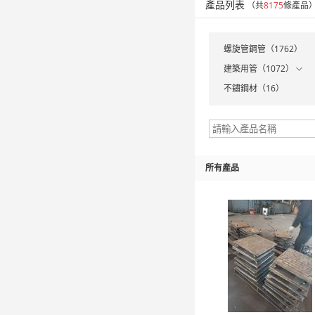
產品列表
（共
8175
條產品
螺旋管鋼管（1762）
建築用管（1072）
不鏽鋼材（16）
所有產品