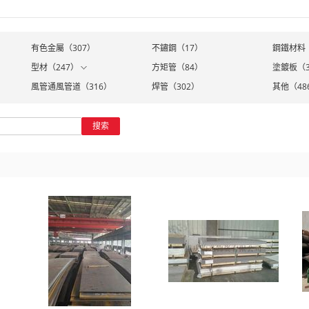
）
有色金屬（307）
不鏽鋼（17）
鋼鐵材料（
型材（247）
方矩管（84）
塗鍍板（3
風管通風管道（316）
焊管（302）
其他（48
搜索