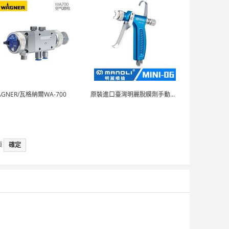
AGNER/瓦格納爾WA-700
原裝進口臺灣明麗脫膜劑手動微量噴 MINI-06
頁
確定