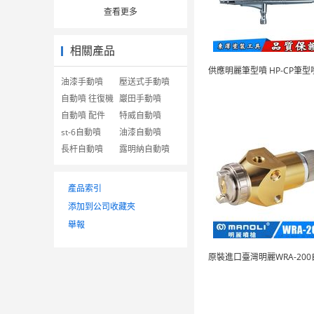
查看更多
相關產品
油漆手動噴
壓送式手動噴
自動噴 往復機
巖田手動噴
自動噴 配件
特威自動噴
st-6自動噴
油漆自動噴
長杆自動噴
露明納自動噴
產品索引
添加到公司收藏夾
舉報