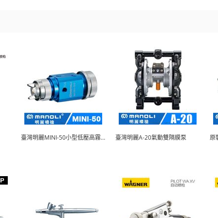
臺灣明麗MINI-50小型低壓高霧化自動噴
臺灣明麗A-20氣動雙隔膜泵