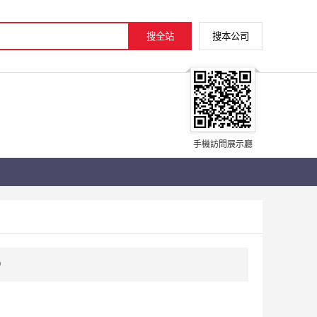
手機訪問展示廳
）