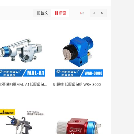
圖文
櫥窗
<
>
1
/3
原裝臺灣明麗MAL-A1低壓環保省油高霧化自動噴...
明麗噴 低壓環保藍 WRA-3000