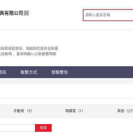
具有限公司
工具有限公司
發
優良貿易批發商，竭誠爲您提供全新優
霧化自動噴 ，臺灣明麗A-20氣動雙隔膜
 東莞市
份認證
手機訪問展示廳
資訊
聯繫方式
發聯繫信
）
手動噴 （5）
隔膜泵（1）
其他（27
搜索