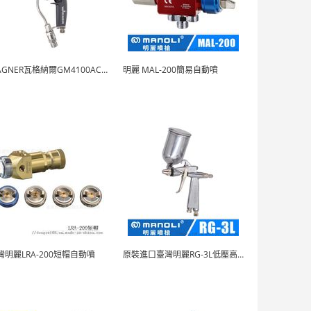
WAGNER瓦格納爾GM4100AC4700AC
明麗 MAL-200簡易自動噴
灣明麗LRA-200短帽自動噴
原裝進口臺灣明麗RG-3L低壓高霧化噴