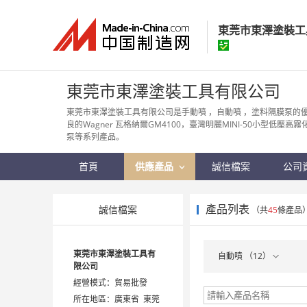
東莞市東澤塗裝工
東莞市東澤塗裝
東莞市東澤塗裝工具有限公司
經營模式：
貿易批
東莞市東澤塗裝工具有限公司是手動噴 ，自動噴 ，塗料隔膜泵的
良的Wagner 瓦格納爾GM4100，臺灣明麗MINI-50小型低壓高
所在地區：
廣東省
泵等系列產品。
認證資訊：
身
首頁
供應產品
誠信檔案
公司
產品列表
誠信檔案
（共
45
條產品
東莞市東澤塗裝工具有
自動噴 （12）
限公司
經營模式：貿易批發
所在地區：廣東省 東莞