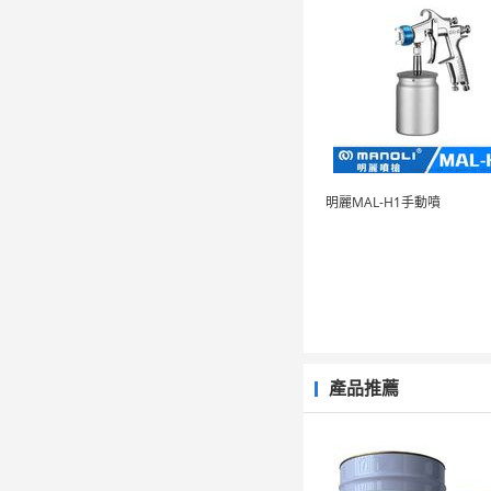
明麗MAL-H1手動噴
產品推薦