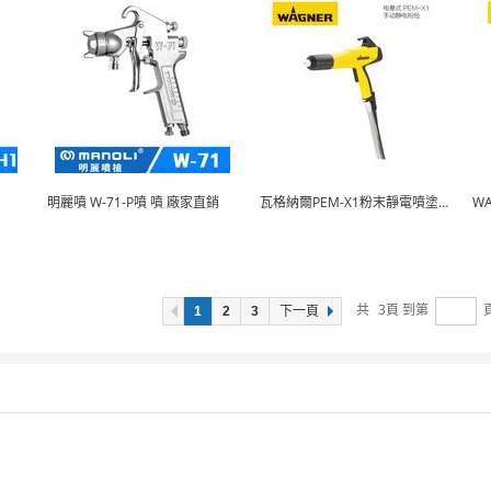
明麗噴 W-71-P噴 噴 廠家直銷
瓦格納爾PEM-X1粉末靜電噴塗設備
W
共
3
頁 到第
1
2
3
下一頁