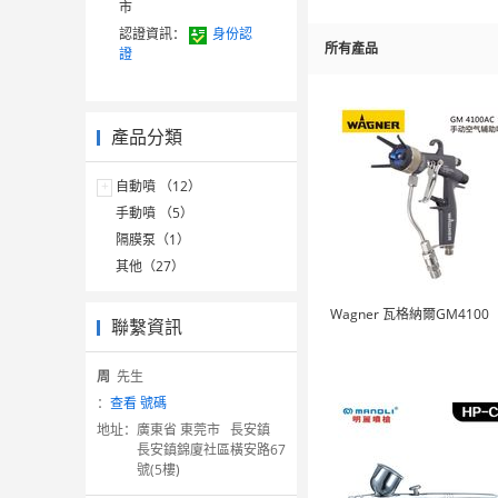
市
認證資訊：
身份認
所有產品
證
產品分類
+
自動噴 （12）
手動噴 （5）
隔膜泵（1）
其他（27）
Wagner 瓦格納爾GM4100
聯繫資訊
周
先生
：
查看 號碼
地址：
廣東省 東莞市 長安鎮
長安鎮錦廈社區橫安路67
號(5樓)