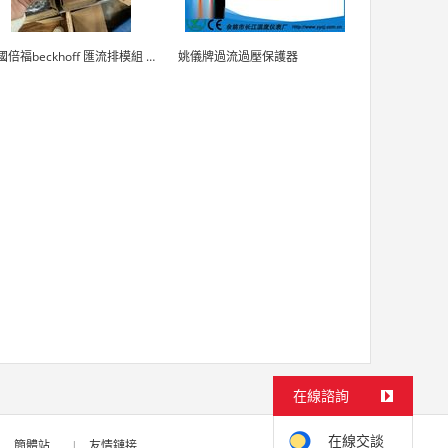
德國倍福beckhoff 匯流排模組 EL7037
姚儀牌過流過壓保護器
在線諮詢
在線交談
|
簡體站
|
友情鏈接