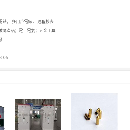
電錶，
多用戶電錶，
遠程抄表
數碼產品；電工電氣；五金工具
發
8-06