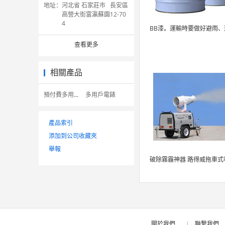
地址：
河北省 石家莊市 長安區
高營大街富瀛蘇園12-70
4
查看更多
相關產品
預付費多用戶電錶
多用戶電錶
產品索引
添加到公司收藏夾
舉報
關於我們
|
聯繫我們