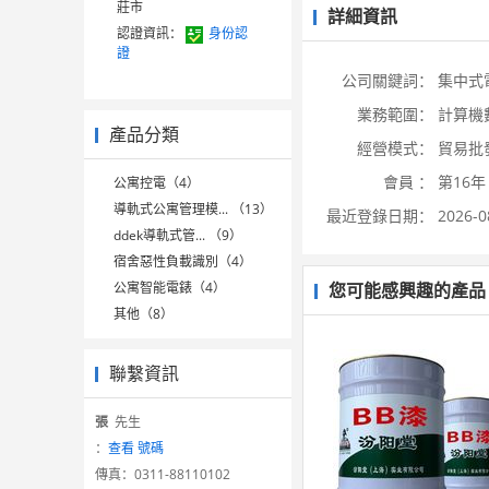
莊市
詳細資訊
認證資訊：
身份認
證
公司關鍵詞：
集中式
業務範圍：
計算機
產品分類
經營模式：
貿易批
會員 ：
第16年
公寓控電（4）
導軌式公寓管理模... （13）
最近登錄日期：
2026-0
ddek導軌式管... （9）
宿舍惡性負載識別（4）
公寓智能電錶（4）
您可能感興趣的產品
其他（8）
聯繫資訊
張
先生
：
查看 號碼
傳真：
0311-88110102