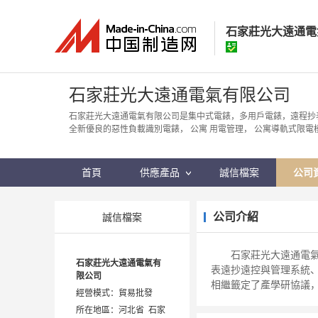
石家莊光大遠通電
石家莊光大遠通
石家莊光大遠通電氣有限公司
經營模式：
貿易批
石家莊光大遠通電氣有限公司是集中式電錶，多用戶電錶，遠程抄
全新優良的惡性負載識別電錶， 公寓 用電管理， 公寓導軌式限電
所在地區：
河北省
認證資訊：
身
首頁
供應產品
誠信檔案
公司
公司介紹
誠信檔案
石家莊光大遠通電氣有
石家莊光大遠通電氣有
表遠抄遠控與管理系統
限公司
相繼籤定了產學研協
經營模式：貿易批發
所在地區：河北省 石家