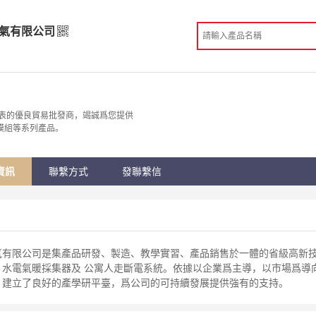
氣有限公司
電氣有限公司
發
表的優良貿易批發商，竭誠爲您提供
模組等系列產品。
 石家莊市
份認證
手機訪問展示廳
資訊
聯繫方式
發聯繫信
限公司是集產品研發、製造、教學實習、產品銷售於一體的省級高新技
、水電氣暖採集器及 公寓人走斷電系統。依據以企業爲主導，以市場爲導
議，建立了良好的產學研平臺，爲公司的可持續發展提供強有的