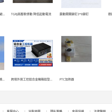
BB漆。運輸時要做好避雨、避曬。BB漆
TGRJ高壓軟啓動 降低起動電流
震動開關鉚釘3*8鉚釘
破除霧霾神器 路得威拖車式噴霧降塵機
跨境外貿工控鋁合金機箱鋁型材伺服器標準機箱外殼批發
PTC加熱器
|
客服中心
|
站點地圖
|
隱私策略
|
會員協議
|
法律聲明