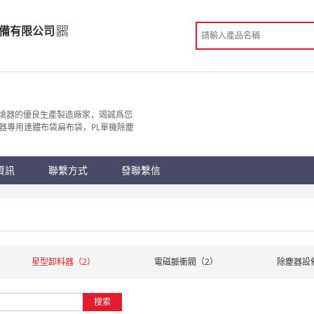
備有限公司
設備有限公司
造
燒器的優良生產製造廠家，竭誠爲您
器專用連體布袋扁布袋，PL單機除塵
 滄州市
份認證
手機訪問展示廳
資訊
聯繫方式
發聯繫信
星型卸料器（2）
電磁脈衝閥（2）
除塵器設
搜索