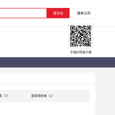
手機訪問展示廳
備（7）
磨煤噴粉機（2）