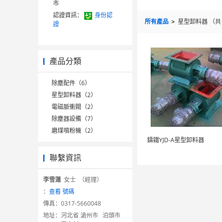
市
認證資訊：
身份認
所有產品
>
星型卸料器
（
證
產品分類
除塵配件（6）
星型卸料器（2）
電磁脈衝閥（2）
除塵器設備（7）
磨煤噴粉機（2）
鑄鐵YJD-A星型卸料器
聯繫資訊
李雪蓮
女士 （經理）
：
查看 號碼
傳真：
0317-5660048
地址：
河北省 滄州市 泊頭市