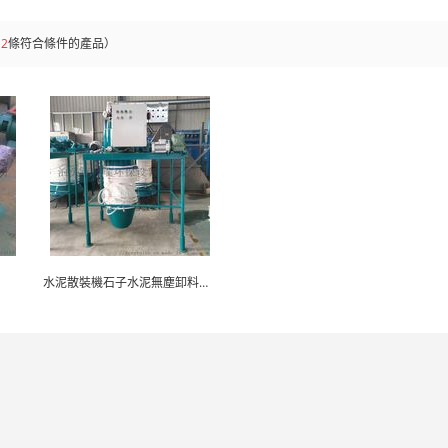
共
2
條符合條件的產品）
水泥散裝機石子水泥無塵卸料自動伸縮卸灰車