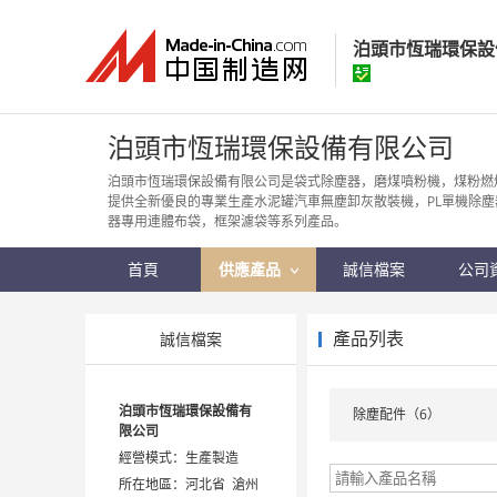
泊頭市恆瑞環保設
泊頭市恆瑞環保
泊頭市恆瑞環保設備有限公司
經營模式：
生產製
泊頭市恆瑞環保設備有限公司是袋式除塵器，磨煤噴粉機，煤粉燃
提供全新優良的專業生產水泥罐汽車無塵卸灰散裝機，PL單機除塵
所在地區：
河北省
器專用連體布袋，框架濾袋等系列產品。
認證資訊：
身
首頁
供應產品
誠信檔案
公司
產品列表
誠信檔案
泊頭市恆瑞環保設備有
除塵配件（6）
限公司
經營模式：生產製造
所在地區：河北省 滄州