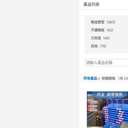
產品列表
無縫鋼管（365）
不鏽鋼板（42）
方矩管（45）
其他（76）
所有產品
>
耐磨鋼板
（共
69