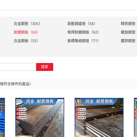
合金鋼管（305）
高壓鍋爐管（58）
精密鋼管
耐磨鋼板（69）
堆焊耐磨鋼板（92）
螺旋鋼管
合金鋼板（55）
美標無縫鋼管（71）
鍍鋅鋼管
搜索
條符合條件的產品）