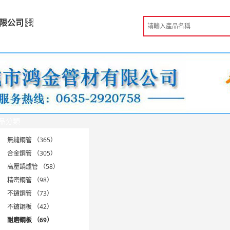
限公司
有限公司
高級版
發
 聊城市
品分類
份認證
手機訪問展示廳
無縫鋼管 （365）
合金鋼管 （305）
高壓鍋爐管 （58）
精密鋼管 （98）
不鏽鋼管 （73）
不鏽鋼板 （42）
耐磨鋼板 （69）