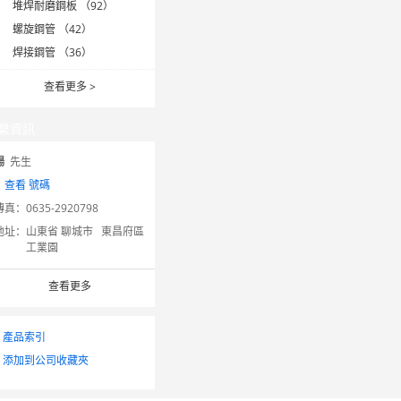
堆焊耐磨鋼板 （92）
螺旋鋼管 （42）
焊接鋼管 （36）
查看更多
>
繫資訊
楊
先生
：
查看 號碼
傳真：
0635-2920798
地址：
山東省 聊城市 東昌府區
工業園
查看更多
產品索引
添加到公司收藏夾