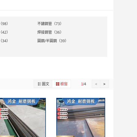
（98）
不鏽鋼管（73）
（42）
焊接鋼管（36）
（34）
圓鋼/半圓鋼（39）
圖文
櫥窗
<
>
1
/4