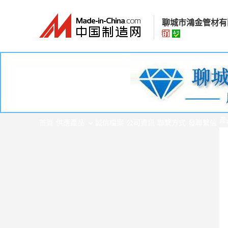
聊城市鴻金管材有
聊城市鴻金管材
經營模式：
貿易批
所在地區：
山東省
產
認證資訊：
身
首頁
供應產品
誠信檔案
公司資訊
聯繫方式
發聯繫信