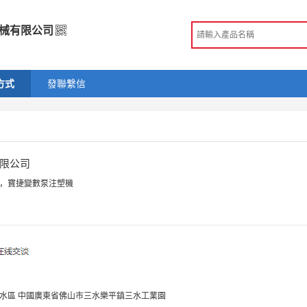
械有限公司
機械有限公司
方式
發聯繫信
造
 佛山市
商 資訊
限公司
手機訪問展示廳
機，寶捷變數泵注塑機
三水區 中國廣東省佛山市三水樂平鎮三水工業園