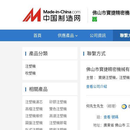
佛山市寶捷精密機
佛山市寶捷精密
首頁
供應產品
公司資訊
聯繫
經營模式：
生產製
產品分類
聯繫方式
所在地區：
廣東省
認證資訊：
工
注塑機
佛山市寶捷精密機械有
吹塑機
主營 ： 寶捷注塑機，注塑
查看公司介紹
相關產品
注塑機濾芯
矽膠注塑機
何先生先生
（經理）
高檔注塑機
雙色注塑機
注塑機維修
高速注塑機
話：
查看 號碼
圓盤注塑機
注塑機節電
地址：
廣東省 佛山市 
臥式注塑機
精密注塑機