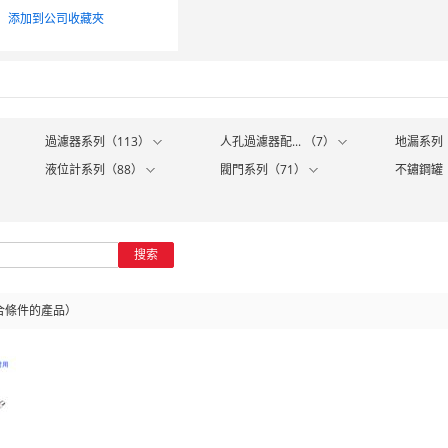
添加到公司收藏夾
過濾器系列（113）
人孔過濾器配... （7）
地漏系列
液位計系列（88）
閥門系列（71）
不鏽鋼罐
搜索
合條件的產品）