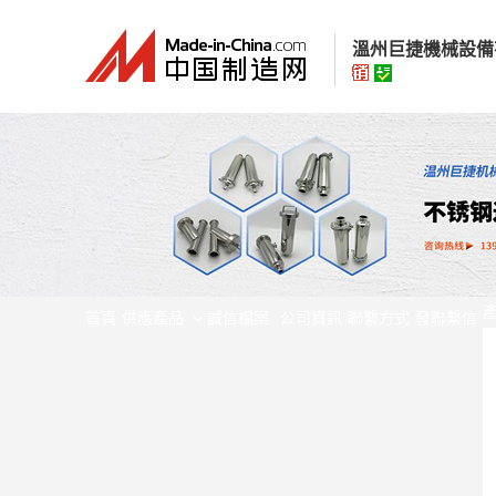
溫州巨捷機械設備
溫州巨捷機械設
經營模式：
生產製
所在地區：
浙江省
認證資訊：
身
首頁
供應產品
誠信檔案
公司資訊
聯繫方式
發聯繫信