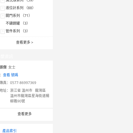
+
清洗球系列 （59）
+
液位計系列 （88）
+
閥門系列 （71）
不鏽鋼罐 （3）
+
管件系列 （3）
查看更多
>
聯繫資訊
張傑
女士
：
查看 號碼
傳真：
0577-86997369
地址：
浙江省 溫州市 龍灣區
溫州市龍灣區星海街道楊
柳路90號
查看更多
產品索引