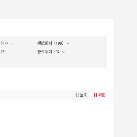
（17）
視鏡系列（199）
（3）
管件系列（3）
圖文
櫥窗