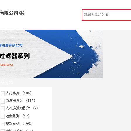
有限公司
備有限公司
高級版
造
 溫州市
份認證
手機訪問展示廳
產品分類
+
人孔系列 （109）
+
過濾器系列 （113）
+
人孔過濾器配件 （7）
+
地漏系列 （17）
+
視鏡系列 （199）