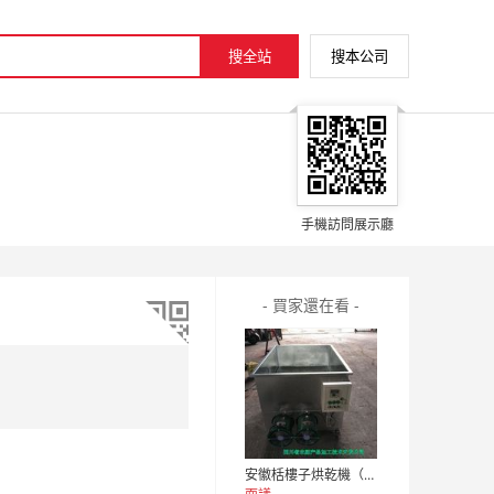
手機訪問展示廳
- 買家還在看 -
安徽栝樓子烘乾機（木山5型），四川瓜蔞籽烘乾機