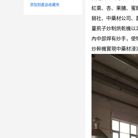
添加到產品收藏夾
紅棗、杏、果脯、蜜
銷社、中藥材公司、
蔓荊子炒制烘乾機以
內中部焊有炒手，使
炒幹機實現中藥材浸