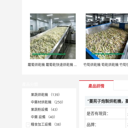
蘿蔔烘乾機 蘿蔔乾快速烘乾機 木山1型
產品分類
產品詳情
果蔬烘乾機 （139）
“蔓荊子炮製烘乾機，
中藥材烘乾機 （250）
果蔬粉設備 （43）
是否有現貨：
中藥 設備 （40）
品牌：
+
糧食加工設備 （38）