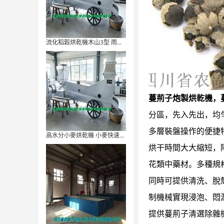
流化稻穀烘乾機木山3型 雨天泡水稻穀快速烘乾提質
蔓荊子炮製烘乾機，
分區，先入先出，均
多層裝盤操作的便捷
高水分小麥烘乾機 小麥快速乾燥機木山3型
烘干時間大大縮短，
花類中藥材。多種規
同時可提供清洗、脫
制機械實現浸泡、悶
提供蔓荊子清選除雜