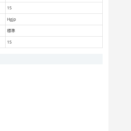
15
Hgjp
標準
【瓜蔞烘乾機】瓜蔞皮烘乾機，瓜蔞籽烘乾機
面議
15
小型防風烘乾機 四川防風片烘乾機 木山1型
面議
小型知母烘乾機，知母片快速乾燥設備 木山1型