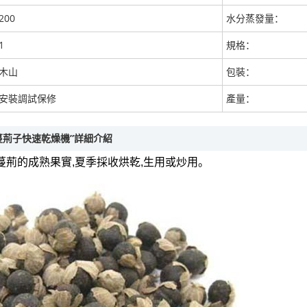
200
水分蒸發量：
1
規格：
木山
包裝：
安裝調試保修
產量：
蔓荊子快速乾燥機”詳細介紹
蔓荊的成熟果實,夏季採收烘乾,生用或炒用。