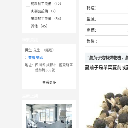
+
飼料加工設備 （12）
轉速：
肉製品設備 （7）
型號：
果蔬加工設備 （54）
其他 （45）
商標：
聯繫資訊
售後 ：
黃生
先生 （經理）
“蔓荊子炮製烘乾機，
：
查看 號碼
地址：
四川省 成都市 龍泉驛區
蔓荊子是單葉蔓荊或
螺絲路368號
查看更多
最新上架