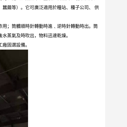
、蠶繭等）。它可廣泛適用於糧站、種子公司、 供
作用；筒體順時針轉動時進﹑逆時針轉動時出。筒
後水蒸氣及時吹出，物料迅速乾燥。
工廠固選設備。