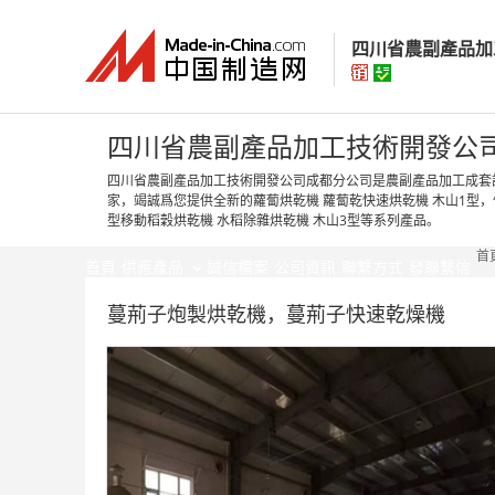
四川省農副產品加
四川省農副產品
四川省農副產品加工技術開發公
四川省農副產品加工技術開發公司成都分公司是農副產品加工成套
家，竭誠爲您提供全新的蘿蔔烘乾機 蘿蔔乾快速烘乾機 木山1型，
經營模式：
生產製
型移動稻穀烘乾機 水稻除雜烘乾機 木山3型等系列產品。
所在地區：
四川省
首
認證資訊：
身
首頁
供應產品
誠信檔案
公司資訊
聯繫方式
發聯繫信
蔓荊子炮製烘乾機，蔓荊子快速乾燥機