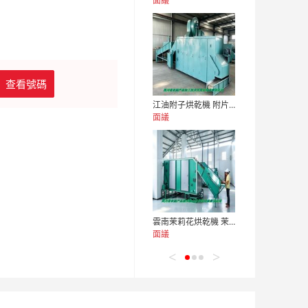
面議
查看號碼
江油附子烘乾機 附片快速乾燥機 木山1型
面議
雲南茉莉花烘乾機 茉莉花標準烘乾設備 木山5型
面議
<
>