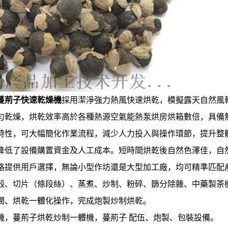
蔓荊子快速乾燥機
採用潔淨強力熱風快速烘乾，
模擬露天自然風
勻乾燥，烘乾效率高於各種熱源空氣能熱泵烘房烘箱數倍，具備
特性，可大幅簡化作業流程，減少人力投入與操作環節，提升整
降低了設備購置資金及人工成本。短時間烘乾後自然色澤佳，自
格提供用戶選擇，無論小型作坊還是大型加工廠，均可精準匹配
殼、切片（條段絲）、蒸煮、炒制、粉碎、篩分除雜、中藥製茶
潤、烘乾一體化操作，完成炮製炒制烘乾。
機，蔓荊子烘乾炒制一體機，蔓荊子 配伍、炮製、包裝設備。