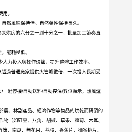
使用。
，自然風味保持佳。自然藥性保持長久。
熱泵烘房的六分之一到十分之一，批量加工節奏直
佳，能耗極低。
程，減少人力投入與操作環節，提升整體工作效率。
壽命超過普通廠家提供火管爐數倍，一次投入長期受
一鍵停機/自動送料/自動控溫/數位顯示，熱風爐
用於農、林副產品、經濟作物等物品的烘乾而研製的
濟作物（如豇豆、八角、胡椒、草果、蘿蔔、木耳、
竹筍、南瓜、無花果、荔枝、香蕉片、獼猴桃片、