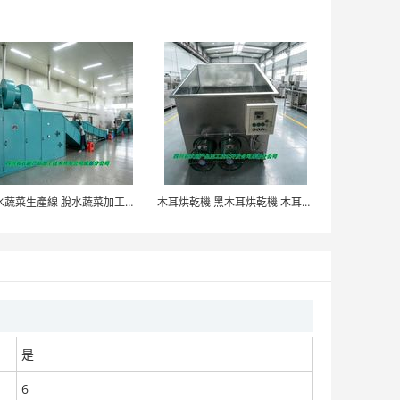
木通烘乾機 小型木通烘乾機 快速烘乾木通 木山1型
面議
食用豬皮烘乾機 重慶豬肉皮乾燥機 木山4型
脫水蔬菜生產線 脫水蔬菜加工設備 蔬菜烘乾生產線
木耳烘乾機 黑木耳烘乾機 木耳快速烘乾機 木山1型
面議
鹽漬筍乾烘乾機 宜賓筍乾烘乾設備 木山4型
是
面議
6