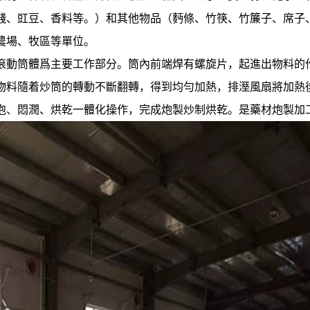
餞、豇豆、香料等。）和其他物品（麪條、竹筷、竹簾子、席子
農場、牧區等單位。
滾動筒體爲主要工作部分。筒內前端焊有螺旋片，起進出物料的
物料隨着炒筒的轉動不斷翻轉，得到均勻加熱，排溼風扇將加熱
泡、悶潤、烘乾一體化操作，完成炮製炒制烘乾。是藥材炮製加