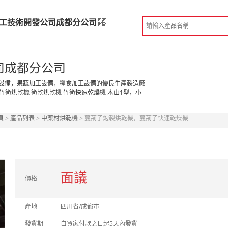
工技術開發公司成都分公司
加工技術開發公司成都分公司
司成都分公司
高級版
設備，果蔬加工設備，糧食加工設備的優良生產製造廠
竹筍烘乾機 筍乾烘乾機 竹筍快速乾燥機 木山1型，小
造
 成都市
頁
>
產品列表
>
中藥材烘乾機
> 蔓荊子炮製烘乾機，蔓荊子快速乾燥機
份認證
手機訪問展示廳
面議
價格
產地
四川省/成都市
發貨期
自買家付款之日起5天內發貨