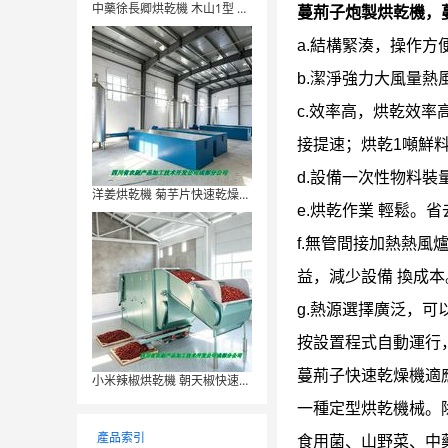
中藥徐長卿烘乾機 木山1型 省電節能耐用
蔓荊子炮製烘乾機，
a.結構緊湊，操作
b.潔淨強力大風量
c.效率高，烘乾效
接提速；烘乾1噸鮮
d.設備一次性物料
洋姜烘乾機 菊芋片快速乾燥機 木山1型
e.烘乾作業 輕鬆。
f.無管間接加熱熱
益，減少設備 換成本
g.熱源選擇廣泛，可
按設置程式自動運行
蔓荊子快速乾燥機適
小米辣椒烘乾機 朝天椒快速乾燥機 木山4型
一種定型烘乾機械。
產品索引
食用菌、山野菜、中