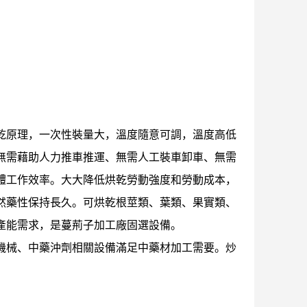
面議
乾原理，一次性裝量大，溫度隨意可調，溫度高低
無需藉助人力推車推運、無需人工裝車卸車、無需
體工作效率。大大降低烘乾勞動強度和勞動成本，
然藥性保持長久。可烘乾根莖類、葉類、果實類、
產能需求，
是蔓荊子加工廠固選設備。
機械、中藥沖劑相關設備滿足中藥材加工需要。炒