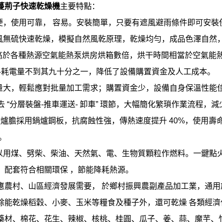
蔓荊子快速乾燥機
主要特點：
方便，使用可靠， 容易。安裝簡單，只要有遮風避雨條件即可安裝
熱風無硫快速乾燥，模擬自然風乾原理，乾燥均勻，成品色澤自然
率高於各種熱源空氣能熱泵烘房烘箱數倍，烘干時間相當於空氣能
料耗電量不到其九十分之一，降低了設備購置資金及人工成本。
裝量大，輕鬆應對批量加工需求；購置資金少，設備自身保溫性能
省去 “分層裝盤-推車運送- 卸車” 環節，大幅簡化繁瑣作業流
風爐爐膽採用鍋爐鋼板，抗腐蝕性強，傳熱速度提升 40%，使用
。
以用煤、劈柴、柴油、天然氣、電、生物質顆粒作燃料。一鍵點火/
，配套符合相關環保 ，節能降耗熱源。
應農村、山區經濟發展需要， 於鄉村振興農副產品加工業，通
除能乾燥稻穀、小麥、玉米等糧食及種子外，還可乾燥 各類經
藥材、棉花、花生、辣椒、核桃、桂圓、瓜子、姜、蒜、魔芋、