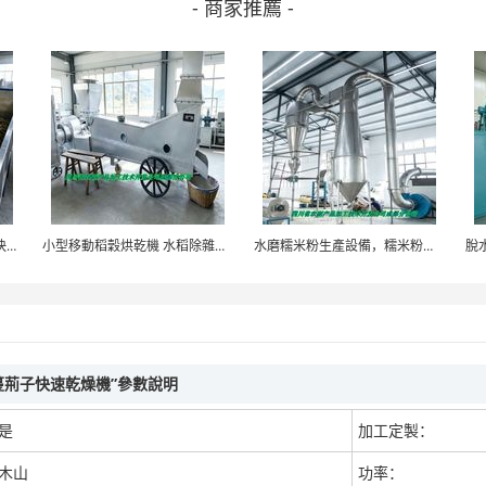
- 商家推薦 -
竹筍烘乾機 筍乾烘乾機 竹筍快速乾燥機 木山1型
小型移動稻穀烘乾機 水稻除雜烘乾機 木山3型
水磨糯米粉生產設備，糯米粉生產線，湯圓粉設備
蔓荊子快速乾燥機”參數說明
是
加工定製：
木山
功率：